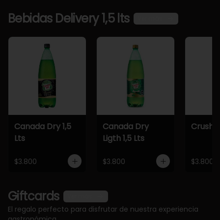
Bebidas Delivery 1,5 lts
Ver más
Canada Dry 1,5
Canada Dry
Crush 1,
Lts
Ligth 1,5 Lts
$3.800
$3.800
$3.800
Giftcards
Ver más
El regalo perfecto para disfrutar de nuestra experiencia
gastronómica.