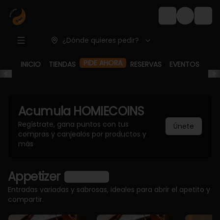
Login
¿Dónde quieres pedir?
INICIO
TIENDAS
PIDE AHORA
RESERVAS
EVENTOS
Acumula
HOMIECOINS
Regístrate, gana puntos con tus
Únete
compras y canjealos por productos y
más
Appetizer
Ver más
Entradas variadas y sabrosas, ideales para abrir el apetito y
compartir.