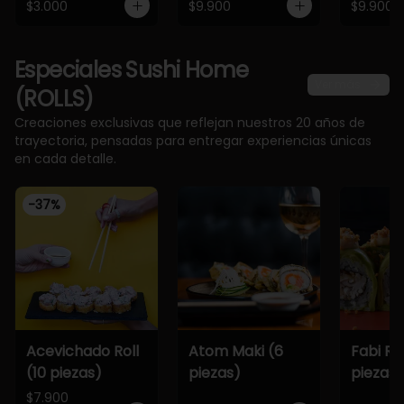
$3.000
$9.900
$9.900
Especiales Sushi Home
Ver más
(ROLLS)
Creaciones exclusivas que reflejan nuestros 20 años de
trayectoria, pensadas para entregar experiencias únicas
en cada detalle.
-
37
%
Acevichado Roll
Atom Maki (6
Fabi Rol
(10 piezas)
piezas)
piezas)
$7.900