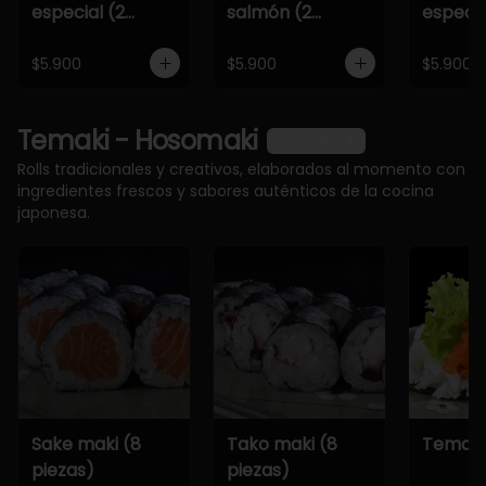
especial (2
salmón (2
especia
piezas)
piezas)
piezas)
$5.900
$5.900
$5.900
Temaki - Hosomaki
Ver más
Rolls tradicionales y creativos, elaborados al momento con
ingredientes frescos y sabores auténticos de la cocina
japonesa.
Sake maki (8
Tako maki (8
Temaki
piezas)
piezas)