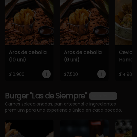
Aros de cebolla
Aros de cebolla
Cevich
(10 uni)
(6 uni)
Home
$10.900
$7.500
$14.900
Burger "Las de Siempre"
Ver más
Carnes seleccionadas, pan artesanal e ingredientes
premium para una experiencia única en cada bocado.