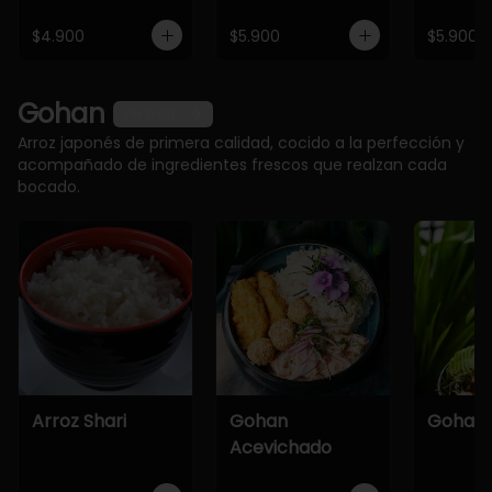
$4.900
$5.900
$5.900
Gohan
Ver más
Arroz japonés de primera calidad, cocido a la perfección y
acompañado de ingredientes frescos que realzan cada
bocado.
Arroz Shari
Gohan
Gohan 
Acevichado