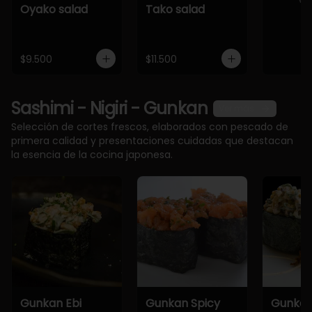
Oyako salad
Tako salad
$9.500
$11.500
Sashimi - Nigiri - Gunkan
Ver más
Selección de cortes frescos, elaborados con pescado de
primera calidad y presentaciones cuidadas que destacan
la esencia de la cocina japonesa.
Gunkan Ebi
Gunkan Spicy
Gunkan