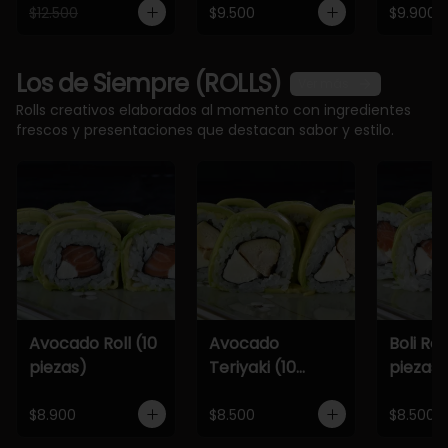
$12.500
$9.500
$9.900
Los de Siempre (ROLLS)
Ver más
Rolls creativos elaborados al momento con ingredientes
frescos y presentaciones que destacan sabor y estilo.
Avocado Roll (10
Avocado
Boli Roll
piezas)
Teriyaki (10
piezas)
piezas)
$8.900
$8.500
$8.500