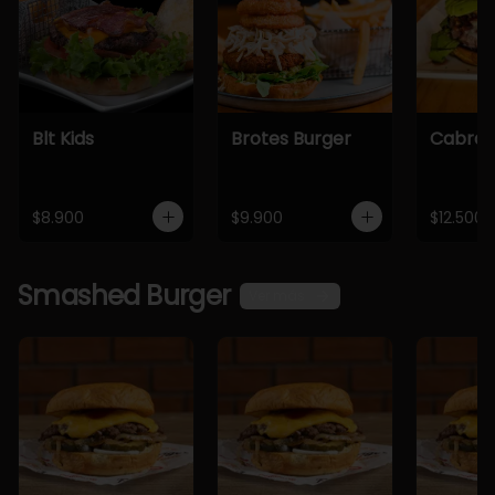
Blt Kids
Brotes Burger
Cabra 
$8.900
$9.900
$12.500
Smashed Burger
Ver más