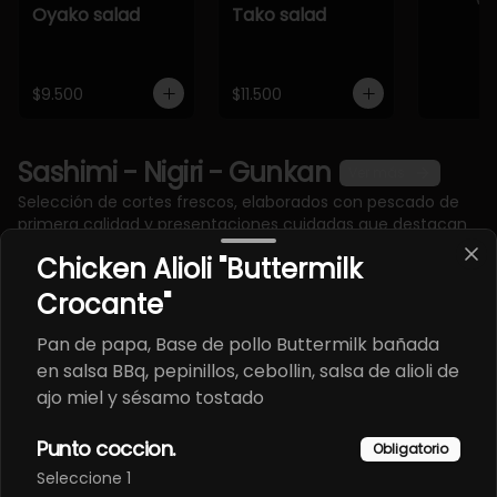
Oyako salad
Tako salad
$9.500
$11.500
Sashimi - Nigiri - Gunkan
Ver más
Selección de cortes frescos, elaborados con pescado de
primera calidad y presentaciones cuidadas que destacan
la esencia de la cocina japonesa.
Chicken Alioli "Buttermilk
Crocante"
Pan de papa, Base de pollo Buttermilk bañada
en salsa BBq, pepinillos, cebollin, salsa de alioli de
ajo miel y sésamo tostado
Punto coccion.
Obligatorio
Seleccione 1
Gunkan Ebi
Gunkan Spicy
Gunkan