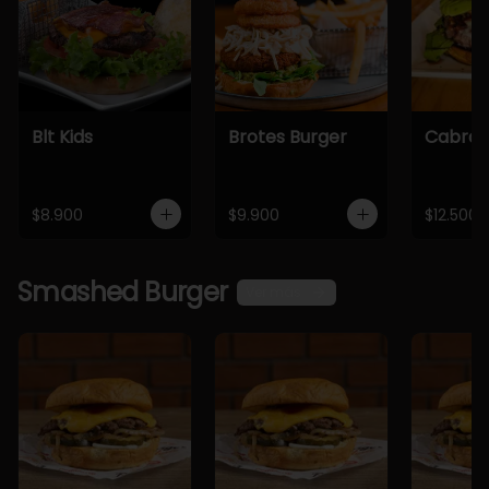
Blt Kids
Brotes Burger
Cabra 
$8.900
$9.900
$12.500
Smashed Burger
Ver más