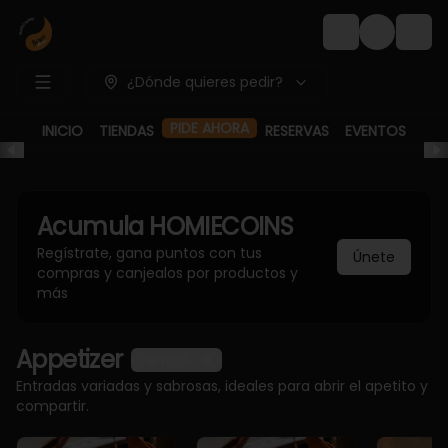
Login
¿Dónde quieres pedir?
INICIO
TIENDAS
PIDE AHORA
RESERVAS
EVENTOS
Acumula
HOMIECOINS
Regístrate, gana puntos con tus
Únete
compras y canjealos por productos y
más
Appetizer
Ver más
Entradas variadas y sabrosas, ideales para abrir el apetito y
compartir.