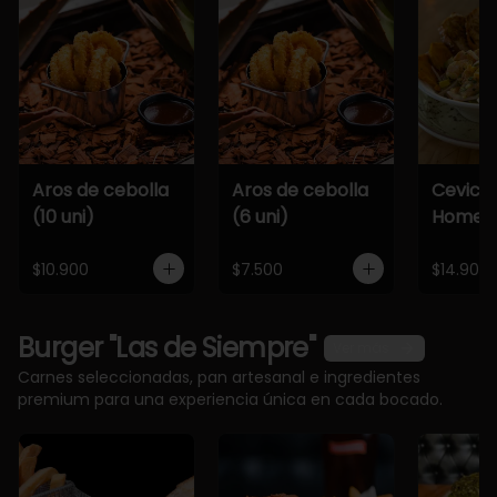
Aros de cebolla
Aros de cebolla
Cevich
(10 uni)
(6 uni)
Home
$10.900
$7.500
$14.900
Burger "Las de Siempre"
Ver más
Carnes seleccionadas, pan artesanal e ingredientes
premium para una experiencia única en cada bocado.