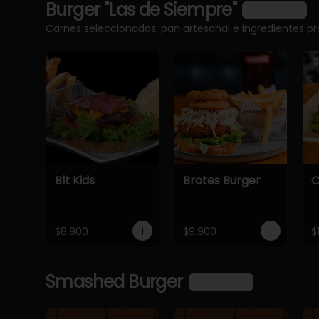
Burger "Las de Siempre"
Ver más
Carnes seleccionadas, pan artesanal e ingredientes 
Blt Kids
Brotes Burger
C
$8.900
$9.900
$
Smashed Burger
Ver más