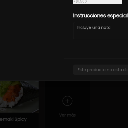
+
$1.500
unkan Tako
Sashimi
Sashimi de 
Instrucciones especia
special (2
Moriawase
iezas)
5.900
 con ingredientes frescos y sabores auténticos de la cocina jap
Este producto no esta di
Ver más
emaki Spicy