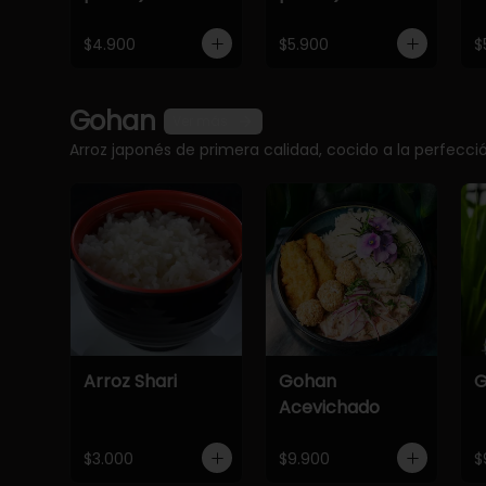
$4.900
$5.900
$
Gohan
Ver más
Arroz japonés de primera calidad, cocido a la perfec
Arroz Shari
Gohan
G
Acevichado
$3.000
$9.900
$