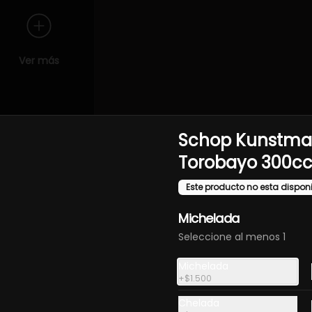
Ver más
Schop Kunstm
Torobayo 300c
de primera calidad y presentaciones cuidadas que destacan la e
Este producto no esta dispon
Michelada
Seleccione al menos 1
Michelada
+
$1.500
Chelada