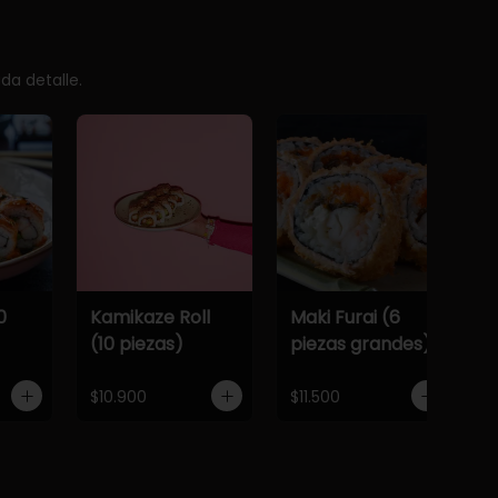
da detalle.
0
Kamikaze Roll
Maki Furai (6
(10 piezas)
piezas grandes)
$10.900
$11.500