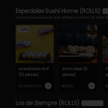
Especiales Sushi Home (ROLLS)
Ve
Creaciones exclusivas que reflejan nuestros 20 años d
-
37
%
Acevichado Roll
Atom Maki (6
F
(10 piezas)
piezas)
p
$7.900
$12.500
$9.500
$
Los de Siempre (ROLLS)
Ver más