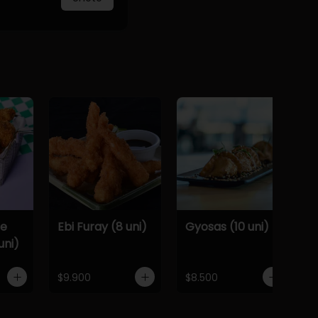
De
Ebi Furay (8 uni)
Gyosas (10 uni)
uni)
$9.900
$8.500