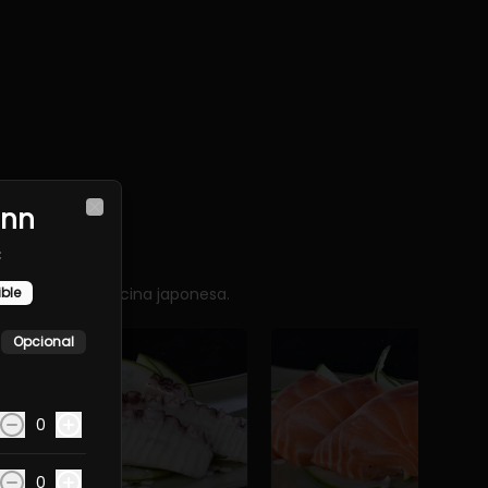
ann
Close
c
sencia de la cocina japonesa.
ible
Opcional
0
0