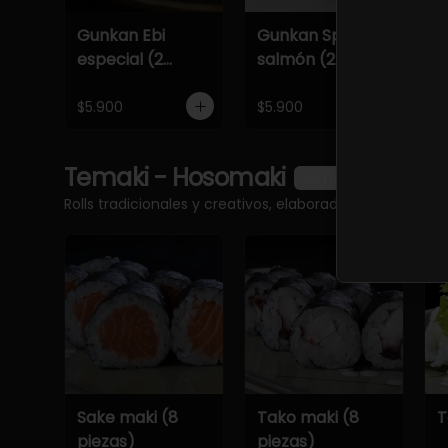
Gunkan Ebi
Gunkan Spicy
G
especial (2
salmón (2
e
piezas)
piezas)
p
$5.900
$5.900
$
Temaki - Hosomaki
Ver más
Rolls tradicionales y creativos, elaborados al momento
Sake maki (8
Tako maki (8
T
piezas)
piezas)