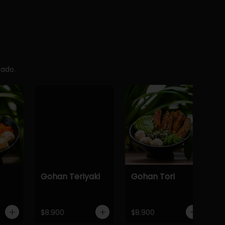
cado.
Gohan Teriyaki
Gohan Tori
$8.900
$8.900