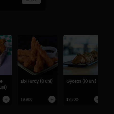
De
Ebi Furay (8 uni)
Gyosas (10 uni)
uni)
$9.900
$8.500