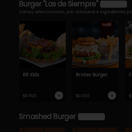
Burger "Las de Siempre"
Ver más
Carnes seleccionadas, pan artesanal e ingredientes 
Blt Kids
Brotes Burger
C
$8.900
$9.900
$
Smashed Burger
Ver más