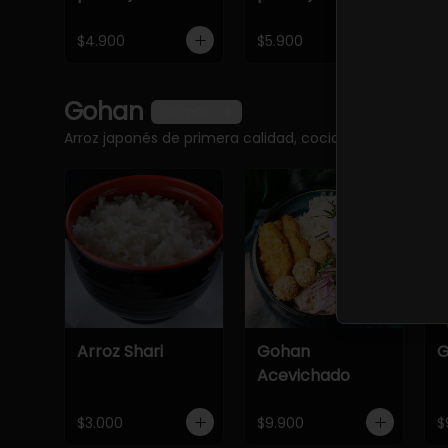
$4.900
$5.900
$
Gohan
Ver más
Arroz japonés de primera calidad, cocido a la perfec
Arroz Shari
Gohan
G
Acevichado
$3.000
$9.900
$