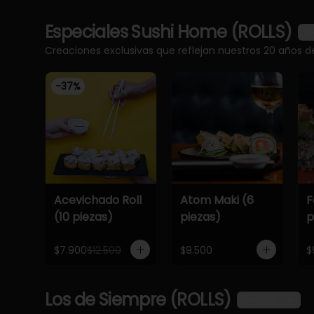
Especiales Sushi Home (ROLLS)
Ve
Creaciones exclusivas que reflejan nuestros 20 años d
-
37
%
Acevichado Roll
Atom Maki (6
F
(10 piezas)
piezas)
p
$7.900
$12.500
$9.500
$
Los de Siempre (ROLLS)
Ver más