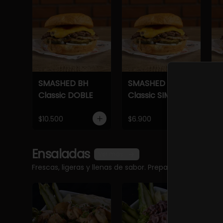
SMASHED BH
SMASHED BH
S
Classic DOBLE
Classic SIMPLE
C
$10.500
$6.900
$
Ensaladas
Ver más
Frescas, ligeras y llenas de sabor. Preparadas con ingr