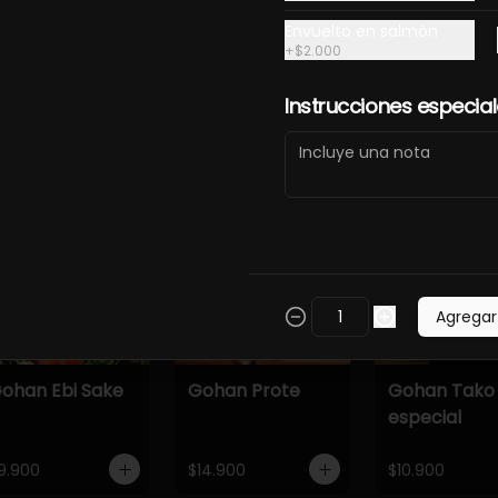
Envuelto en salmón
5.900
+
$2.000
Instrucciones especia
ción y acompañado de ingredientes frescos que realzan cada bo
Agregar
ohan Ebi Sake
Gohan Prote
Gohan Tako
especial
9.900
$14.900
$10.900