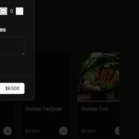
0
les
cado.
$8.500
Gohan Teriyaki
Gohan Tori
$8.900
$8.900