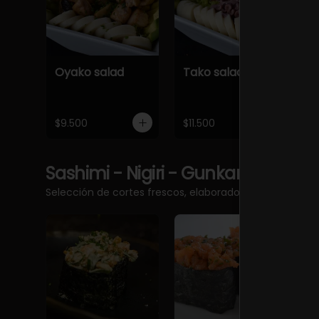
Oyako salad
Tako salad
$9.500
$11.500
Sashimi - Nigiri - Gunkan
Ver más
Selección de cortes frescos, elaborados con pescado 