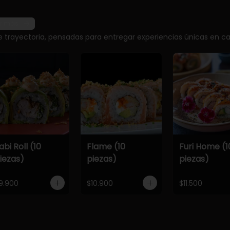
r más
e trayectoria, pensadas para entregar experiencias únicas en ca
abi Roll (10
Flame (10
Furi Home (1
iezas)
piezas)
piezas)
9.900
$10.900
$11.500