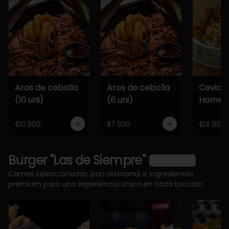
Aros de cebolla
Aros de cebolla
Cevich
(10 uni)
(6 uni)
Home
$10.900
$7.500
$14.900
Burger "Las de Siempre"
Ver más
Carnes seleccionadas, pan artesanal e ingredientes
premium para una experiencia única en cada bocado.