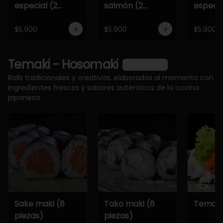
especial (2
salmón (2
especia
piezas)
piezas)
piezas)
$5.900
$5.900
$5.900
Temaki - Hosomaki
Ver más
Rolls tradicionales y creativos, elaborados al momento con
ingredientes frescos y sabores auténticos de la cocina
japonesa.
Sake maki (8
Tako maki (8
Temaki
piezas)
piezas)