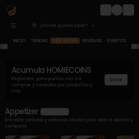
Login
¿Dónde quieres pedir?
PIDE AHORA
INICIO
TIENDAS
RESERVAS
EVENTOS
Acumula
HOMIECOINS
Regístrate, gana puntos con tus
Únete
compras y canjealos por productos y
más
Appetizer
Ver más
Entradas variadas y sabrosas, ideales para abrir el apetito y
compartir.