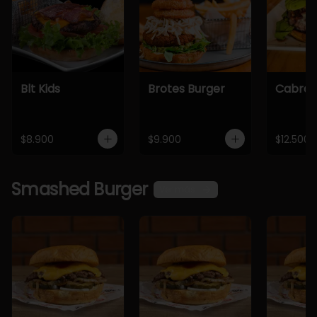
Blt Kids
Brotes Burger
Cabra 
$8.900
$9.900
$12.500
Smashed Burger
Ver más