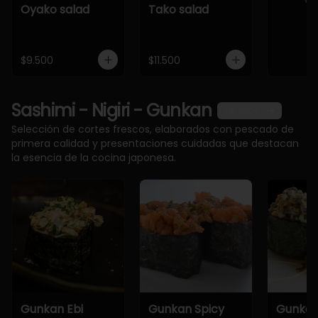
Oyako salad
Tako salad
$9.500
$11.500
Sashimi - Nigiri - Gunkan
Ver más
Selección de cortes frescos, elaborados con pescado de
primera calidad y presentaciones cuidadas que destacan
la esencia de la cocina japonesa.
Gunkan Ebi
Gunkan Spicy
Gunkan