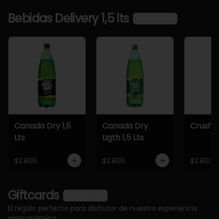
Bebidas Delivery 1,5 lts
Ver más
Canada Dry 1,5
Canada Dry
Crush 1,
Lts
Ligth 1,5 Lts
$3.800
$3.800
$3.800
Giftcards
Ver más
El regalo perfecto para disfrutar de nuestra experiencia
gastronómica.