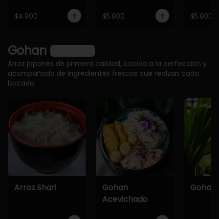
$4.900
$5.900
$5.900
Gohan
Ver más
Arroz japonés de primera calidad, cocido a la perfección y
acompañado de ingredientes frescos que realzan cada
bocado.
Arroz Shari
Gohan
Gohan 
Acevichado