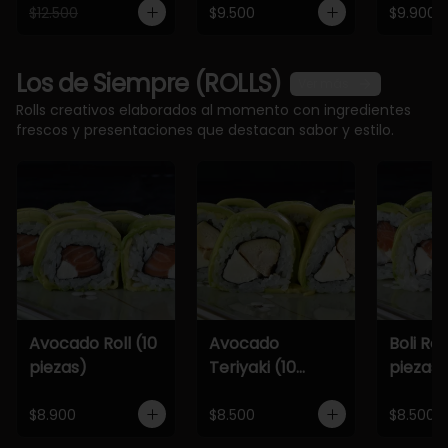
$12.500
$9.500
$9.900
Los de Siempre (ROLLS)
Ver más
Rolls creativos elaborados al momento con ingredientes
frescos y presentaciones que destacan sabor y estilo.
Avocado Roll (10
Avocado
Boli Roll
piezas)
Teriyaki (10
piezas)
piezas)
$8.900
$8.500
$8.500