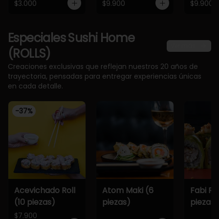
$3.000
$9.900
$9.900
Especiales Sushi Home
Ver más
(ROLLS)
Creaciones exclusivas que reflejan nuestros 20 años de
trayectoria, pensadas para entregar experiencias únicas
en cada detalle.
-
37
%
Acevichado Roll
Atom Maki (6
Fabi Rol
(10 piezas)
piezas)
piezas)
$7.900