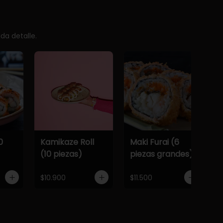
da detalle.
0
Kamikaze Roll
Maki Furai (6
(10 piezas)
piezas grandes)
$10.900
$11.500