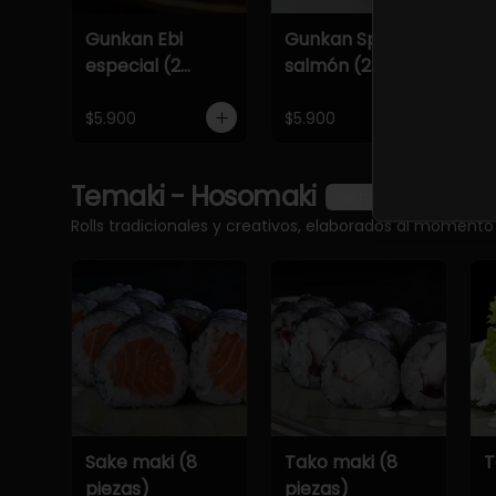
Gunkan Ebi
Gunkan Spicy
G
especial (2
salmón (2
e
piezas)
piezas)
p
$5.900
$5.900
$
Temaki - Hosomaki
Ver más
Rolls tradicionales y creativos, elaborados al momento
Sake maki (8
Tako maki (8
T
piezas)
piezas)