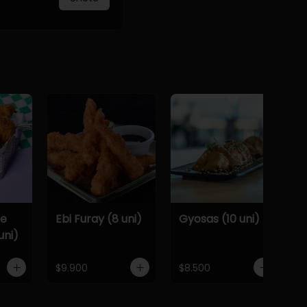
De
Ebi Furay (8 uni)
Gyosas (10 uni)
uni)
$9.900
$8.500