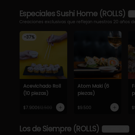
Especiales Sushi Home (ROLLS)
Ve
Creaciones exclusivas que reflejan nuestros 20 años d
-
37
%
Acevichado Roll
Atom Maki (6
F
(10 piezas)
piezas)
p
$7.900
$12.500
$9.500
$
Los de Siempre (ROLLS)
Ver más