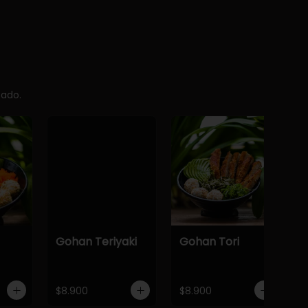
cado.
Gohan Teriyaki
Gohan Tori
$8.900
$8.900