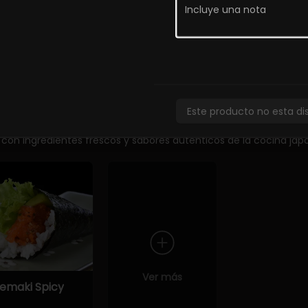
unkan Tako
Sashimi
Sashimi de 
special (2
Moriawase
iezas)
5.900
Este producto no esta di
 con ingredientes frescos y sabores auténticos de la cocina jap
Ver más
emaki Spicy