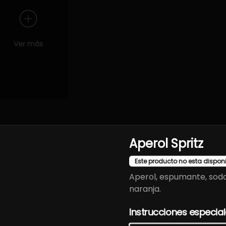
Ver más
de primera calidad y presentaciones cuidadas que destacan la e
Aperol Spritz
Este producto no esta dispon
Aperol, espumante, sod
naranja.
Instrucciones especia