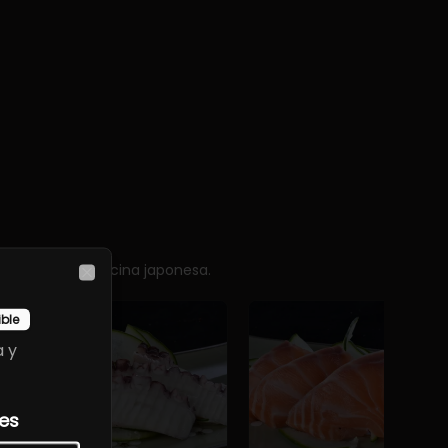
sencia de la cocina japonesa.
Close
ible
a y
les