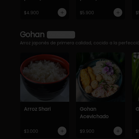
$4.900
$5.900
$
Gohan
Ver más
Arroz japonés de primera calidad, cocido a la perfec
Arroz Shari
Gohan
G
Acevichado
$3.000
$9.900
$