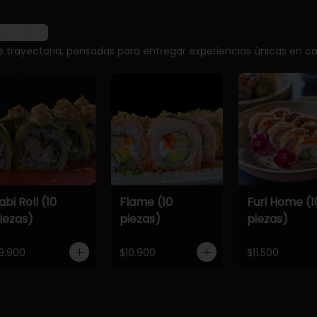
r más
e trayectoria, pensadas para entregar experiencias únicas en ca
abi Roll (10
Flame (10
Furi Home (1
iezas)
piezas)
piezas)
9.900
$10.900
$11.500