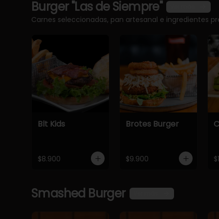
Burger "Las de Siempre"
Ver más
Carnes seleccionadas, pan artesanal e ingredientes 
Blt Kids
Brotes Burger
C
$8.900
$9.900
$
Smashed Burger
Ver más