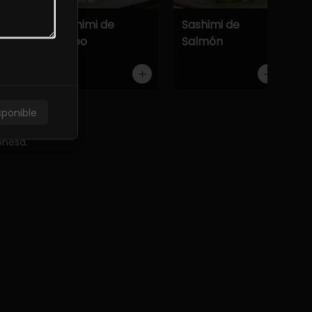
Atún
Sashimi de
Sashimi de
Pulpo
Salmón
sponible
onesa.