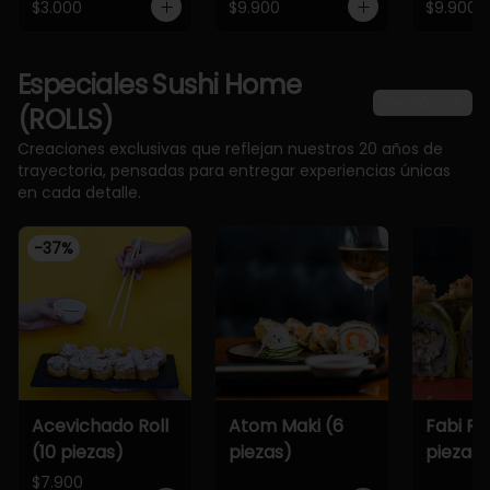
$3.000
$9.900
$9.900
Especiales Sushi Home
Ver más
(ROLLS)
Creaciones exclusivas que reflejan nuestros 20 años de
trayectoria, pensadas para entregar experiencias únicas
en cada detalle.
-
37
%
Acevichado Roll
Atom Maki (6
Fabi Rol
(10 piezas)
piezas)
piezas)
$7.900