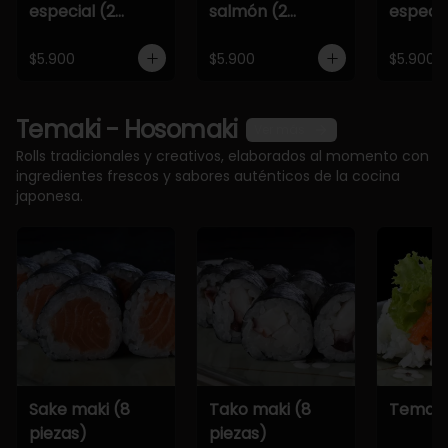
especial (2
salmón (2
especia
piezas)
piezas)
piezas)
$5.900
$5.900
$5.900
Temaki - Hosomaki
Ver más
Rolls tradicionales y creativos, elaborados al momento con
ingredientes frescos y sabores auténticos de la cocina
japonesa.
Sake maki (8
Tako maki (8
Temaki
piezas)
piezas)