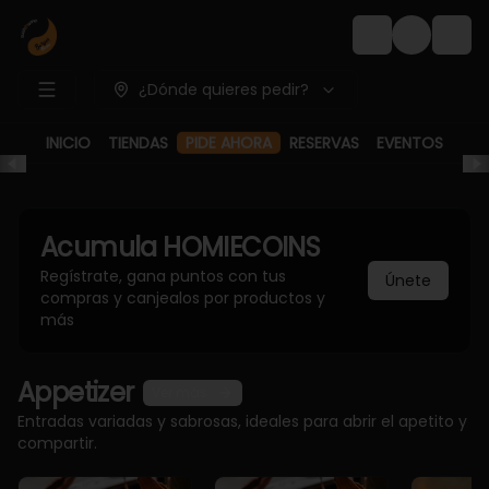
Login
¿Dónde quieres pedir?
PIDE AHORA
INICIO
TIENDAS
RESERVAS
EVENTOS
Acumula
HOMIECOINS
Regístrate, gana puntos con tus
Únete
compras y canjealos por productos y
más
Appetizer
Ver más
Entradas variadas y sabrosas, ideales para abrir el apetito y
compartir.