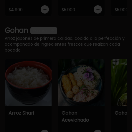
$4.900
$5.900
$5.900
Gohan
Ver más
Arroz japonés de primera calidad, cocido a la perfección y
acompañado de ingredientes frescos que realzan cada
bocado.
Arroz Shari
Gohan
Gohan 
Acevichado