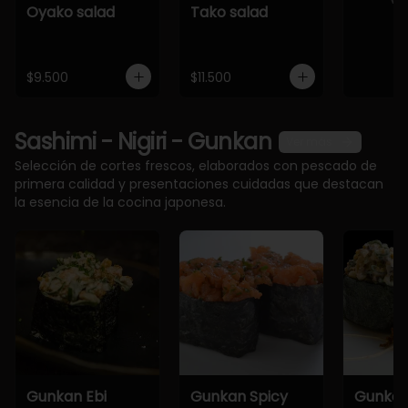
Oyako salad
Tako salad
$9.500
$11.500
Sashimi - Nigiri - Gunkan
Ver más
Selección de cortes frescos, elaborados con pescado de
primera calidad y presentaciones cuidadas que destacan
la esencia de la cocina japonesa.
Gunkan Ebi
Gunkan Spicy
Gunkan