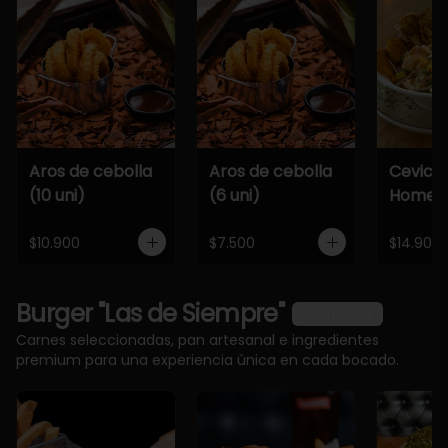
Aros de cebolla
Aros de cebolla
Cevich
(10 uni)
(6 uni)
Home
$10.900
$7.500
$14.900
Burger "Las de Siempre"
Ver más
Carnes seleccionadas, pan artesanal e ingredientes
premium para una experiencia única en cada bocado.