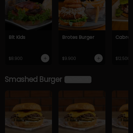
Blt Kids
Brotes Burger
Cabra 
$8.900
$9.900
$12.500
Smashed Burger
Ver más