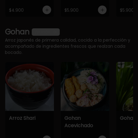
$4.900
$5.900
$5.900
Gohan
Ver más
Arroz japonés de primera calidad, cocido a la perfección y
acompañado de ingredientes frescos que realzan cada
bocado.
Arroz Shari
Gohan
Gohan 
Acevichado