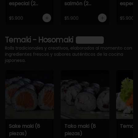
especial (2
salmón (2
especia
piezas)
piezas)
piezas)
$5.900
$5.900
$5.900
Temaki - Hosomaki
Ver más
Rolls tradicionales y creativos, elaborados al momento con
ingredientes frescos y sabores auténticos de la cocina
japonesa.
Sake maki (8
Tako maki (8
Temaki
piezas)
piezas)