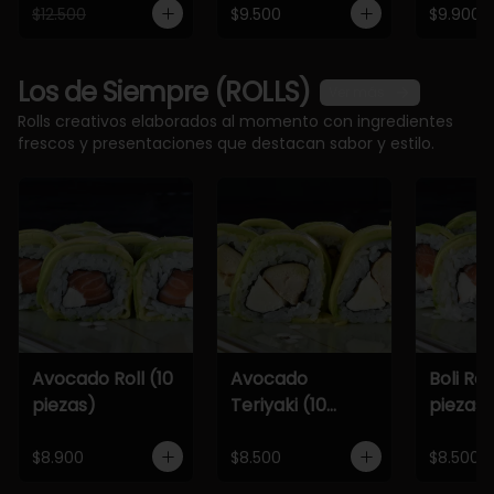
$12.500
$9.500
$9.900
Los de Siempre (ROLLS)
Ver más
Rolls creativos elaborados al momento con ingredientes
frescos y presentaciones que destacan sabor y estilo.
Avocado Roll (10
Avocado
Boli Roll
piezas)
Teriyaki (10
piezas)
piezas)
$8.900
$8.500
$8.500