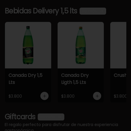
Bebidas Delivery 1,5 lts
Ver más
Canada Dry 1,5
Canada Dry
Crush 1,
Lts
Ligth 1,5 Lts
$3.800
$3.800
$3.800
Giftcards
Ver más
El regalo perfecto para disfrutar de nuestra experiencia
gastronómica.