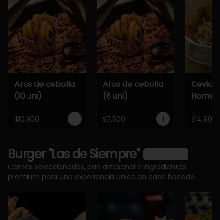
Aros de cebolla
Aros de cebolla
Cevich
(10 uni)
(6 uni)
Home
$10.900
$7.500
$14.900
Burger "Las de Siempre"
Ver más
Carnes seleccionadas, pan artesanal e ingredientes
premium para una experiencia única en cada bocado.