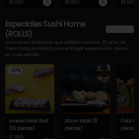
$3.000
$9.900
$9.900
Especiales Sushi Home
Ver más
(ROLLS)
Creaciones exclusivas que reflejan nuestros 20 años de
trayectoria, pensadas para entregar experiencias únicas
en cada detalle.
-
37
%
Acevichado Roll
Atom Maki (6
Fabi Rol
(10 piezas)
piezas)
piezas)
$7.900