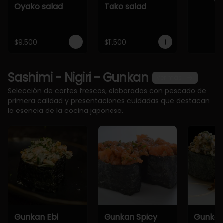
Oyako salad
Tako salad
$9.500
$11.500
Sashimi - Nigiri - Gunkan
Ver más
Selección de cortes frescos, elaborados con pescado de
primera calidad y presentaciones cuidadas que destacan
la esencia de la cocina japonesa.
Gunkan Ebi
Gunkan Spicy
Gunkan