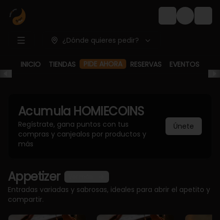
Login
¿Dónde quieres pedir?
PIDE AHORA
INICIO
TIENDAS
RESERVAS
EVENTOS
Acumula
HOMIECOINS
Regístrate, gana puntos con tus
Únete
compras y canjealos por productos y
más
Appetizer
Ver más
Entradas variadas y sabrosas, ideales para abrir el apetito y
compartir.