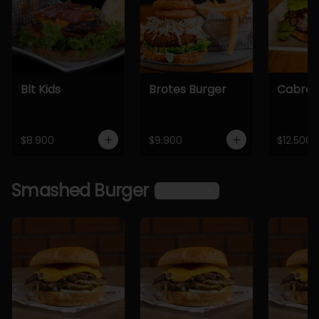
Blt Kids
Brotes Burger
Cabra 
$8.900
$9.900
$12.500
Smashed Burger
Ver más