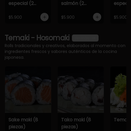
especial (2
salmón (2
especia
piezas)
piezas)
piezas)
$5.900
$5.900
$5.900
Temaki - Hosomaki
Ver más
Rolls tradicionales y creativos, elaborados al momento con
ingredientes frescos y sabores auténticos de la cocina
japonesa.
Sake maki (8
Tako maki (8
Temaki
piezas)
piezas)