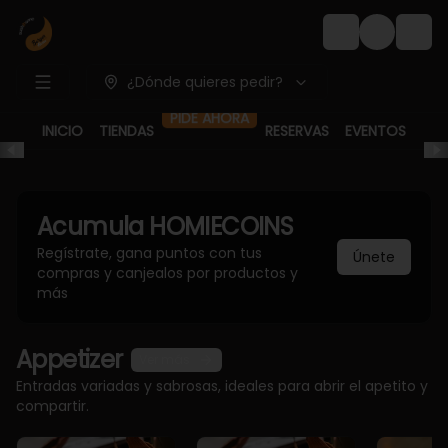
Login
¿Dónde quieres pedir?
PIDE AHORA
INICIO
TIENDAS
RESERVAS
EVENTOS
Acumula
HOMIECOINS
Regístrate, gana puntos con tus
Únete
compras y canjealos por productos y
más
Appetizer
Ver más
Entradas variadas y sabrosas, ideales para abrir el apetito y
compartir.