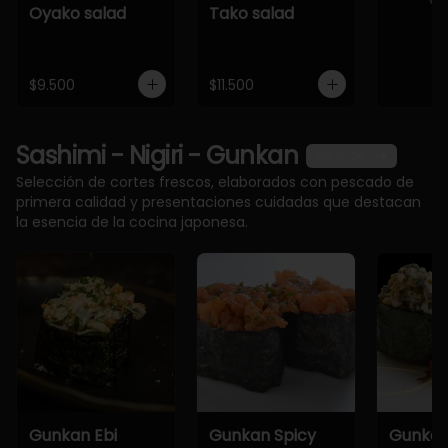
Oyako salad
Tako salad
$9.500
$11.500
Sashimi - Nigiri - Gunkan
Ver más
Selección de cortes frescos, elaborados con pescado de
primera calidad y presentaciones cuidadas que destacan
la esencia de la cocina japonesa.
Gunkan Ebi
Gunkan Spicy
Gunkan