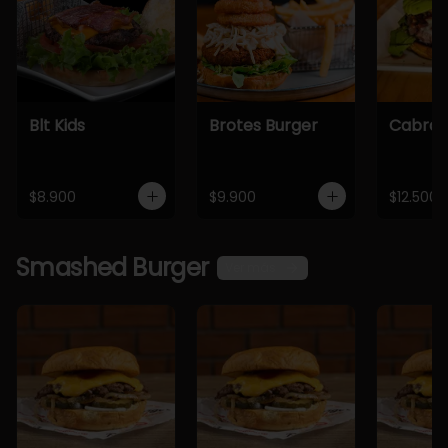
Blt Kids
Brotes Burger
Cabra 
$8.900
$9.900
$12.500
Smashed Burger
Ver más