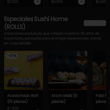
$3.000
$9.900
$9.900
Especiales Sushi Home
Ver más
(ROLLS)
Creaciones exclusivas que reflejan nuestros 20 años de
trayectoria, pensadas para entregar experiencias únicas
en cada detalle.
-
37
%
Acevichado Roll
Atom Maki (6
Fabi Rol
(10 piezas)
piezas)
piezas)
$7.900