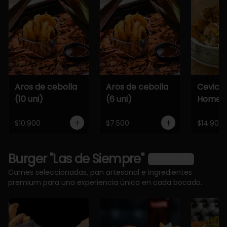
Aros de cebolla
Aros de cebolla
Cevich
(10 uni)
(6 uni)
Home
$10.900
$7.500
$14.900
Burger "Las de Siempre"
Ver más
Carnes seleccionadas, pan artesanal e ingredientes
premium para una experiencia única en cada bocado.