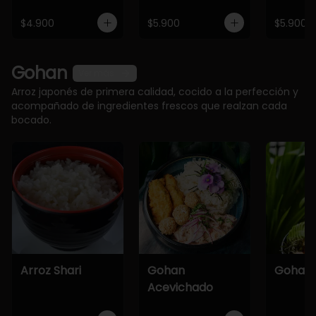
$4.900
$5.900
$5.900
Gohan
Ver más
Arroz japonés de primera calidad, cocido a la perfección y
acompañado de ingredientes frescos que realzan cada
bocado.
Arroz Shari
Gohan
Gohan 
Acevichado