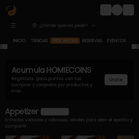
Login
¿Dónde quieres pedir?
PIDE AHORA
INICIO
TIENDAS
RESERVAS
EVENTOS
Acumula
HOMIECOINS
Regístrate, gana puntos con tus
Únete
compras y canjealos por productos y
más
Appetizer
Ver más
Entradas variadas y sabrosas, ideales para abrir el apetito y
compartir.