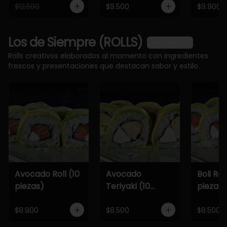
$12.500
$9.500
$9.900
Los de Siempre (ROLLS)
Ver más
Rolls creativos elaborados al momento con ingredientes
frescos y presentaciones que destacan sabor y estilo.
Avocado Roll (10
Avocado
Boli Roll
piezas)
Teriyaki (10
piezas)
piezas)
$8.900
$8.500
$8.500