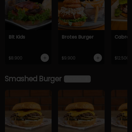
Blt Kids
Brotes Burger
Cabra 
$8.900
$9.900
$12.500
Smashed Burger
Ver más