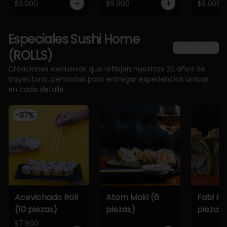
$3.000
$9.900
$9.900
Especiales Sushi Home
Ver más
(ROLLS)
Creaciones exclusivas que reflejan nuestros 20 años de
trayectoria, pensadas para entregar experiencias únicas
en cada detalle.
-
37
%
Acevichado Roll
Atom Maki (6
Fabi Rol
(10 piezas)
piezas)
piezas)
$7.900