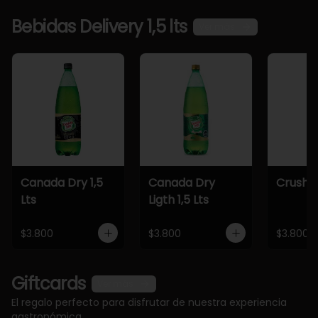
Bebidas Delivery 1,5 lts
Ver más
Canada Dry 1,5
Canada Dry
Crush 1,
Lts
Ligth 1,5 Lts
$3.800
$3.800
$3.800
Giftcards
Ver más
El regalo perfecto para disfrutar de nuestra experiencia
gastronómica.