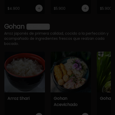
$4.900
$5.900
$5.900
Gohan
Ver más
Arroz japonés de primera calidad, cocido a la perfección y
acompañado de ingredientes frescos que realzan cada
bocado.
Arroz Shari
Gohan
Gohan 
Acevichado