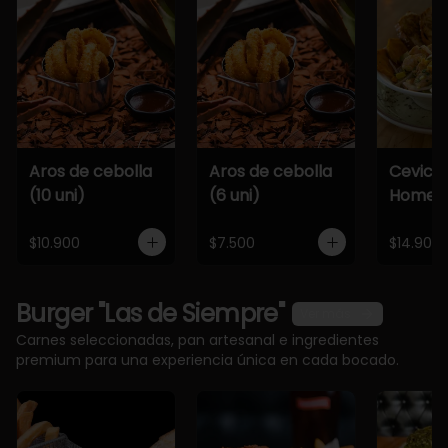
Aros de cebolla
Aros de cebolla
Cevich
(10 uni)
(6 uni)
Home
$10.900
$7.500
$14.900
Burger "Las de Siempre"
Ver más
Carnes seleccionadas, pan artesanal e ingredientes
premium para una experiencia única en cada bocado.