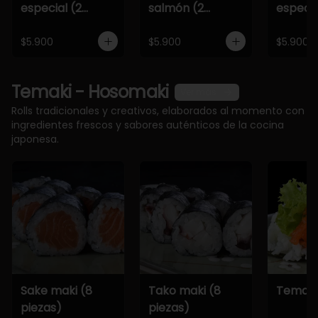
especial (2
salmón (2
especia
piezas)
piezas)
piezas)
$5.900
$5.900
$5.900
Temaki - Hosomaki
Ver más
Rolls tradicionales y creativos, elaborados al momento con
ingredientes frescos y sabores auténticos de la cocina
japonesa.
Sake maki (8
Tako maki (8
Temaki
piezas)
piezas)