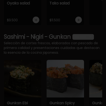
Oyako salad
Tako salad
$9.500
$11.500
Sashimi - Nigiri - Gunkan
Ver más
Selección de cortes frescos, elaborados con pescado de
primera calidad y presentaciones cuidadas que destacan
la esencia de la cocina japonesa.
Gunkan Ebi
Gunkan Spicy
Gunkan