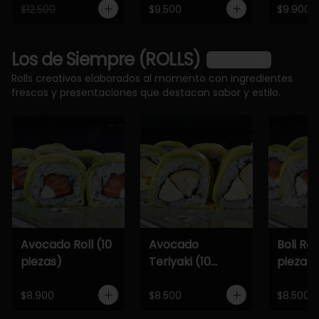
$12.500
$9.500
$9.900
Los de Siempre (ROLLS)
Ver más
Rolls creativos elaborados al momento con ingredientes
frescos y presentaciones que destacan sabor y estilo.
Avocado Roll (10
Avocado
Boli Roll
piezas)
Teriyaki (10
piezas)
piezas)
$8.900
$8.500
$8.500