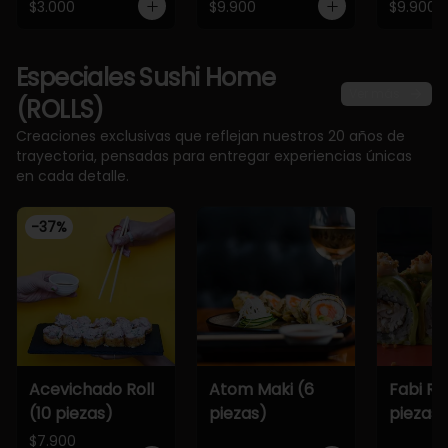
$3.000
$9.900
$9.900
Especiales Sushi Home
Ver más
(ROLLS)
Creaciones exclusivas que reflejan nuestros 20 años de
trayectoria, pensadas para entregar experiencias únicas
en cada detalle.
-
37
%
Acevichado Roll
Atom Maki (6
Fabi Rol
(10 piezas)
piezas)
piezas)
$7.900