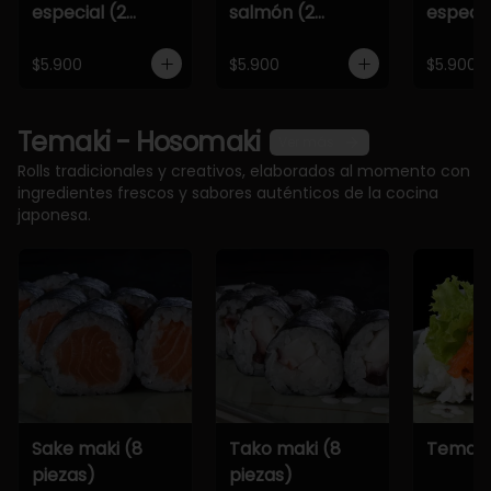
especial (2
salmón (2
especia
piezas)
piezas)
piezas)
$5.900
$5.900
$5.900
Temaki - Hosomaki
Ver más
Rolls tradicionales y creativos, elaborados al momento con
ingredientes frescos y sabores auténticos de la cocina
japonesa.
Sake maki (8
Tako maki (8
Temaki
piezas)
piezas)