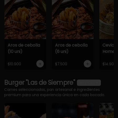
Aros de cebolla
Aros de cebolla
Cevich
(10 uni)
(6 uni)
Home
$10.900
$7.500
$14.900
Burger "Las de Siempre"
Ver más
Carnes seleccionadas, pan artesanal e ingredientes
premium para una experiencia única en cada bocado.