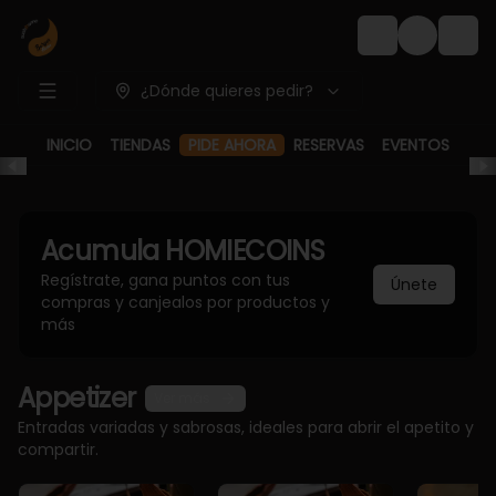
Login
¿Dónde quieres pedir?
PIDE AHORA
INICIO
TIENDAS
RESERVAS
EVENTOS
Acumula
HOMIECOINS
Regístrate, gana puntos con tus
Únete
compras y canjealos por productos y
más
Appetizer
Ver más
Entradas variadas y sabrosas, ideales para abrir el apetito y
compartir.