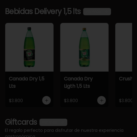
Bebidas Delivery 1,5 lts
Ver más
Canada Dry 1,5
Canada Dry
Crush 1,
Lts
Ligth 1,5 Lts
$3.800
$3.800
$3.800
Giftcards
Ver más
El regalo perfecto para disfrutar de nuestra experiencia
gastronómica.