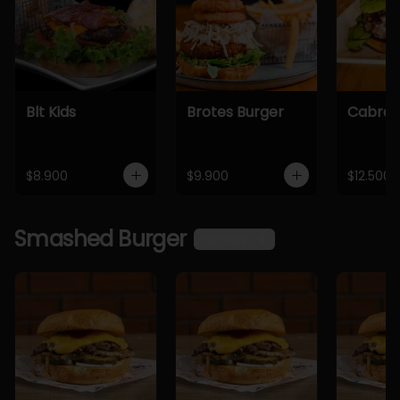
Blt Kids
Brotes Burger
Cabra 
$8.900
$9.900
$12.500
Smashed Burger
Ver más