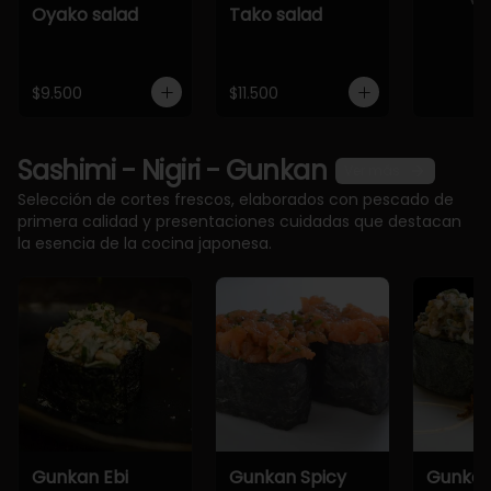
Oyako salad
Tako salad
$9.500
$11.500
Sashimi - Nigiri - Gunkan
Ver más
Selección de cortes frescos, elaborados con pescado de
primera calidad y presentaciones cuidadas que destacan
la esencia de la cocina japonesa.
Gunkan Ebi
Gunkan Spicy
Gunkan