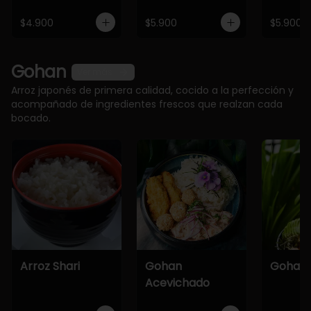
$4.900
$5.900
$5.900
Gohan
Ver más
Arroz japonés de primera calidad, cocido a la perfección y
acompañado de ingredientes frescos que realzan cada
bocado.
Arroz Shari
Gohan
Gohan 
Acevichado