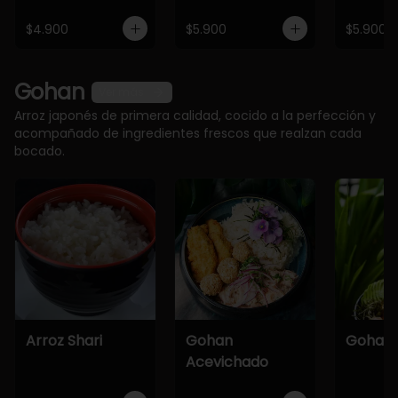
$4.900
$5.900
$5.900
Gohan
Ver más
Arroz japonés de primera calidad, cocido a la perfección y
acompañado de ingredientes frescos que realzan cada
bocado.
Arroz Shari
Gohan
Gohan 
Acevichado