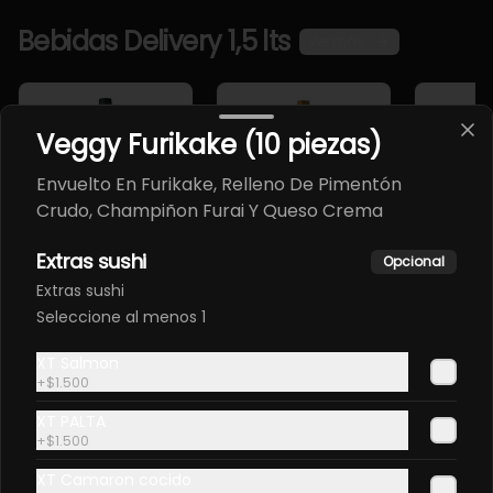
Bebidas Delivery 1,5 lts
Ver más
Veggy Furikake (10 piezas)
Envuelto En Furikake, Relleno De Pimentón
Crudo, Champiñon Furai Y Queso Crema
Extras sushi
Opcional
Canada Dry 1,5
Canada Dry
Crush 1,
Extras sushi
Lts
Ligth 1,5 Lts
Seleccione al menos 1
$3.800
$3.800
$3.800
XT Salmon
+
$1.500
XT PALTA
Giftcards
Ver más
+
$1.500
El regalo perfecto para disfrutar de nuestra experiencia
XT Camaron cocido
gastronómica.