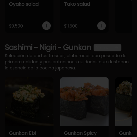
Oyako salad
Tako salad
$9.500
$11.500
Sashimi - Nigiri - Gunkan
Ver más
Selección de cortes frescos, elaborados con pescado de
primera calidad y presentaciones cuidadas que destacan
la esencia de la cocina japonesa.
Gunkan Ebi
Gunkan Spicy
Gunkan