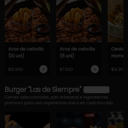
Aros de cebolla
Aros de cebolla
Cevich
(10 uni)
(6 uni)
Home
$10.900
$7.500
$14.900
Burger "Las de Siempre"
Ver más
Carnes seleccionadas, pan artesanal e ingredientes
premium para una experiencia única en cada bocado.