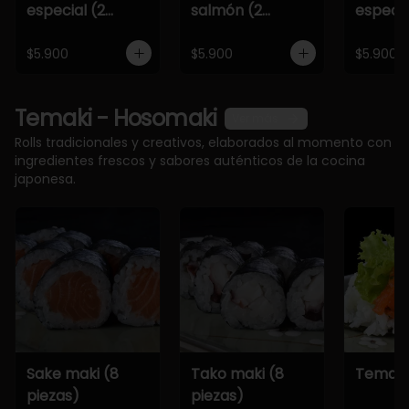
especial (2
salmón (2
especia
piezas)
piezas)
piezas)
$5.900
$5.900
$5.900
Temaki - Hosomaki
Ver más
Rolls tradicionales y creativos, elaborados al momento con
ingredientes frescos y sabores auténticos de la cocina
japonesa.
Sake maki (8
Tako maki (8
Temaki
piezas)
piezas)