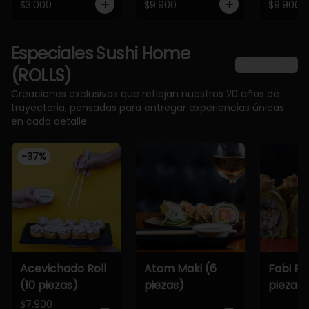
$3.000
$9.900
$9.900
Especiales Sushi Home
Ver más
(ROLLS)
Creaciones exclusivas que reflejan nuestros 20 años de
trayectoria, pensadas para entregar experiencias únicas
en cada detalle.
-
37
%
Acevichado Roll
Atom Maki (6
Fabi Rol
(10 piezas)
piezas)
piezas)
$7.900