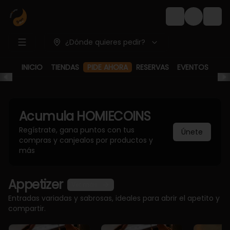
Login
¿Dónde quieres pedir?
PIDE AHORA
INICIO
TIENDAS
RESERVAS
EVENTOS
Acumula
HOMIECOINS
Regístrate, gana puntos con tus
Únete
compras y canjealos por productos y
más
Appetizer
Ver más
Entradas variadas y sabrosas, ideales para abrir el apetito y
compartir.