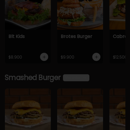
Blt Kids
Brotes Burger
Cabra 
$8.900
$9.900
$12.500
Smashed Burger
Ver más