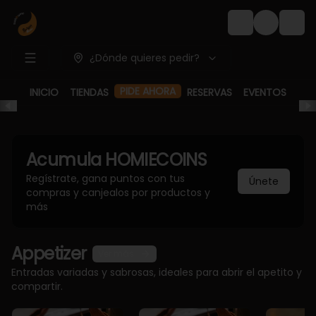
Login
¿Dónde quieres pedir?
PIDE AHORA
INICIO
TIENDAS
RESERVAS
EVENTOS
Acumula
HOMIECOINS
Regístrate, gana puntos con tus
Únete
compras y canjealos por productos y
más
Appetizer
Ver más
Entradas variadas y sabrosas, ideales para abrir el apetito y
compartir.