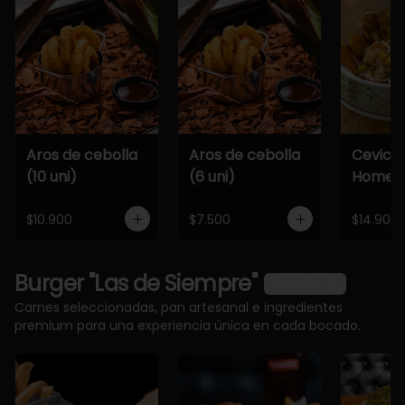
Aros de cebolla
Aros de cebolla
Cevich
(10 uni)
(6 uni)
Home
$10.900
$7.500
$14.900
Burger "Las de Siempre"
Ver más
Carnes seleccionadas, pan artesanal e ingredientes
premium para una experiencia única en cada bocado.